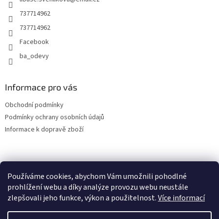
í
737714962
737714962
Facebook
ba_odevy
Informace pro vás
Obchodní podmínky
Podmínky ochrany osobních údajů
Informace k dopravě zboží
Používáme cookies, abychom Vám umožnili pohodlné
prohlížení webu a díky analýze provozu webu neustále
zlepšovali jeho funkce, výkon a použitelnost.
Více informací
Vytvořil Shoptet