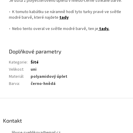
Je ušita z polyesterového úpletu v hnědo-černé stříkané barvě.
-
K tomuto kabátku se náramně hodí tyto turky pravé ve světle
modré barvě, které najdete
tady
-
Nebo tento overal ve světle modré barvě, ten je
tady.
Doplňkové parametry
Kategorie
:
Šité
Velikost
:
uni
Materiál
:
polyamidový úplet
Barva
:
černo-hnědá
Z
á
p
a
Kontakt
t
libuse.svehlikova
@
email.cz