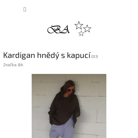
Přejít
NÁKUP
na
obsah
KOŠÍK
Kardigan hnědý s kapucí
019
Značka:
BA