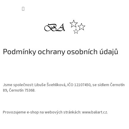
Přejít
NÁKUP
na
obsah
KOŠÍK
Podmínky ochrany osobních údajů
Jsme společnost: Libuše Švehlíková, IČO 12107450, se sídlem Černotín
89, Černotín 75368.
Provozujeme e-shop na webových stránkách: www.baliart.cz.