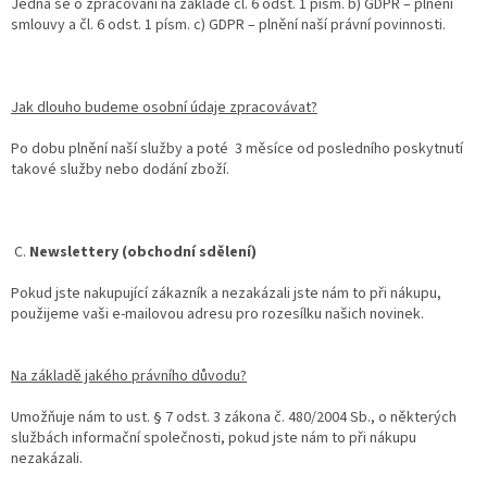
Jedná se o zpracování na základě čl. 6 odst. 1 písm. b) GDPR – plnění
smlouvy a čl. 6 odst. 1 písm. c) GDPR – plnění naší právní povinnosti.
Jak dlouho budeme osobní údaje zpracovávat?
Po dobu plnění naší služby a poté 3 měsíce od posledního poskytnutí
takové služby nebo dodání zboží.
C.
Newslettery (obchodní sdělení)
Pokud jste nakupující zákazník a nezakázali jste nám to při nákupu,
použijeme vaši e-mailovou adresu pro rozesílku našich novinek.
Na základě jakého právního důvodu?
Umožňuje nám to ust. § 7 odst. 3 zákona č. 480/2004 Sb., o některých
službách informační společnosti, pokud jste nám to při nákupu
nezakázali.