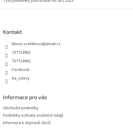
Tyto podmínky jsou účinné od 26.1.2023
Z
á
p
a
Kontakt
t
libuse.svehlikova
@
email.cz
í
737714962
737714962
Facebook
ba_odevy
Informace pro vás
Obchodní podmínky
Podmínky ochrany osobních údajů
Informace k dopravě zboží