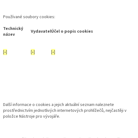
Používané soubory cookies:
Technický
Vydavatel
Účel o popis cookies
název
[•]
[•]
[•]
Další informace o cookies a jejich aktuální seznam naleznete
prostřednictvím jednotlivých internetových prohlížečů, nejčastěji v
položce Nástroje pro vývojáře.