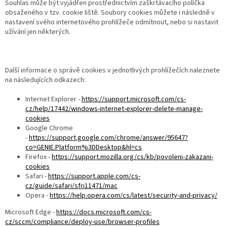
Souhlas může být vyjádřen prostřednictvím zaškrtávacího políčka
obsaženého v tzv. cookie liště. Soubory cookies můžete i následně v
nastavení svého internetového prohlížeče odmítnout, nebo si nastavit
užívání jen některých.
Další informace o správě cookies v jednotlivých prohlížečích naleznete
na následujících odkazech:
Internet Explorer -
https://support.microsoft.com/cs-
cz/help/17442/windows-internet-explorer-delete-manage-
cookies
Google Chrome
-
https://support.google.com/chrome/answer/95647?
co=GENIE.Platform%3DDesktop&hl=cs
Firefox -
https://support.mozilla.org/cs/kb/povoleni-zakazani-
cookies
Safari -
https://support.apple.com/cs-
cz/guide/safari/sfri11471/mac
Opera -
https://help.opera.com/cs/latest/security-and-privacy/
Microsoft Edge -
https://docs.microsoft.com/cs-
cz/sccm/compliance/deploy-use/browser-profiles