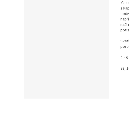
Chce
s ka
obdi
napří
naší
poti
Svet
poro
4 - 6 
98, 1
Z
á
p
a
t