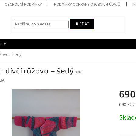
OBCHODNÍ PODMÍNKY
PODMÍNKY OCHRANY OSOBNÍCH ÚDAJŮ
I
HLEDAT
 mně
ůžovo – šedý
r dívčí růžovo – šedý
006
BA
690
Měrná
690 Kč / 
cena:
Skla