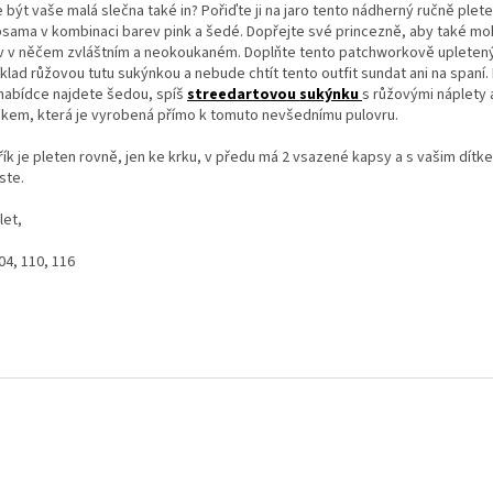
 být vaše malá slečna také in? Pořiďte ji na jaro tento nádherný ručně plet
psama v kombinaci barev pink a šedé. Dopřejte své princezně, aby také moh
v v něčem zvláštním a neokoukaném. Doplňte tento patchworkově upletený
klad růžovou tutu sukýnkou a nebude chtít tento outfit sundat ani na spaní.
 nabídce najdete šedou, spíš
streedartovou sukýnku
s růžovými náplety 
skem, která je vyrobená přímo k tomuto nevšednímu pulovru.
řík je pleten rovně, jen ke krku, v předu má 2 vsazené kapsy a s vašim dít
ste.
let,
04, 110, 116