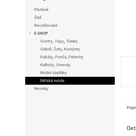
n
e
Pletené
l
Šité
Recyklované
E-SHOP
Svetry, Topy, Tuniky
Sukně, Šaty, Kostýmy
Kabáty, Ponča, Peleríny
Kalhoty, Overaly
Módní doplňky
Dětská móda
Novinky
Popi
Det