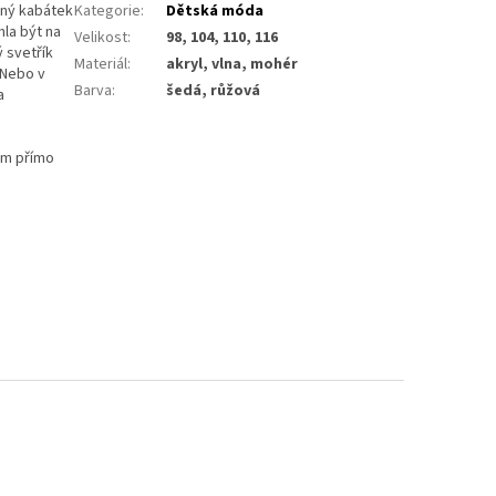
ený kabátek
Kategorie
:
Dětská móda
la být na
Velikost
:
98, 104, 110, 116
 svetřík
Materiál
:
akryl, vlna, mohér
 Nebo v
Barva
:
šedá, růžová
a
kem přímo