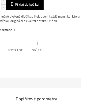
Přidat do košíku
 ručně pletený dívčí kabátek ocení každá maminka, která
otřelou originální a kvalitní dětskou módu.
informace
ZEPTAT SE
SDÍLET
Doplňkové parametry