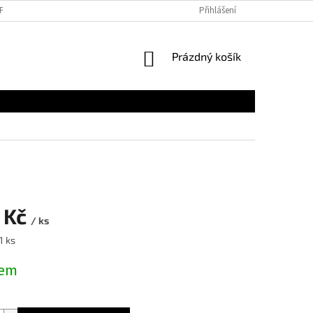
NFORMACE K DOPRAVĚ ZBOŽÍ
Přihlášení
NÁKUPNÍ
Prázdný košík
KOŠÍK
 Kč
/ ks
1 ks
dem